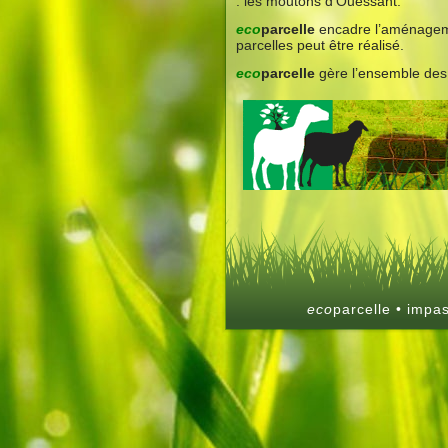
: les moutons d’Ouessant.
eco
parcelle
encadre l’aménagemen
parcelles peut être réalisé.
eco
parcelle
gère l’ensemble des c
eco
parcelle • impa