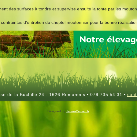
t des surfaces à tondre et supervise ensuite la tonte par les moutons
ontraintes d’entretien du cheptel moutonnier pour la bonne réalisation
sse de la Buchille 24 - 1626 Romanens • 079 735 54 31 •
cont
Designed by
Jaune-Cerise.ch
.