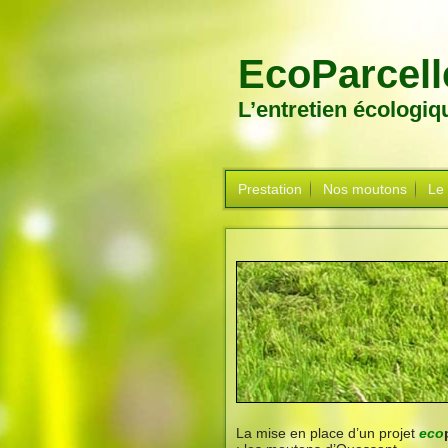
EcoParcell
L’entretien écologi
Prestation
Nos moutons
Le
La mise en place d’un projet
eco