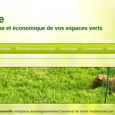
e
que et économique de vos espaces verts
 berger
Développement durable
Avantages
L’entreprise
Méd
parcelle
remplace avantageusement l’arsenal de tonte traditionnel par